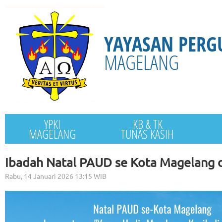
YAYASAN PERG
MAGELANG
YPKI
KB & TK
MAGELANG
TUNAS KASIH
Ibadah Natal PAUD se Kota Magelang
Rabu, 14 Januari 2026 13:15 WIB