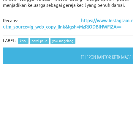
menjadikan keluarga sebagai gereja kecil yang penuh damai.
Recaps:
https://www.instagram.
utm_source=ig_web_copy_link&igsh=MzRlODBiNWFlZA==
LABEL:
kbtk
natal paud
ypki magelang
TELEPON KANTOR KBTK MAGELAN