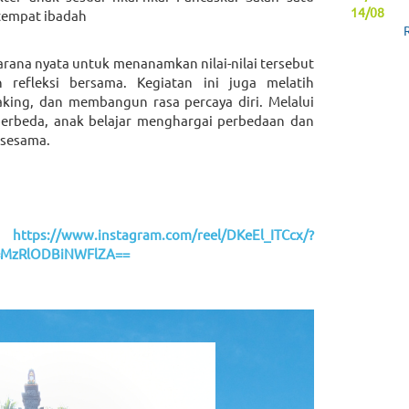
14/08
tempat ibadah
arana nyata untuk menanamkan nilai-nilai tersebut
refleksi bersama. Kegiatan ini juga melatih
king, dan membangun rasa percaya diri. Melalui
erbeda, anak belajar menghargai perbedaan dan
 sesama.
:
https://www.instagram.com/reel/DKeEl_ITCcx/?
h=MzRlODBiNWFlZA==