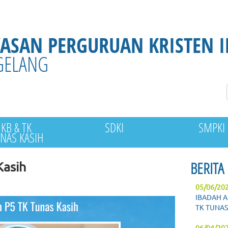
YASAN PERGURUAN KRISTEN 
GELANG
KB & TK
SDKI
SMPKI
NAS KASIH
BERITA
Kasih
05/06/20
IBADAH A
TK TUNAS
06/04/20