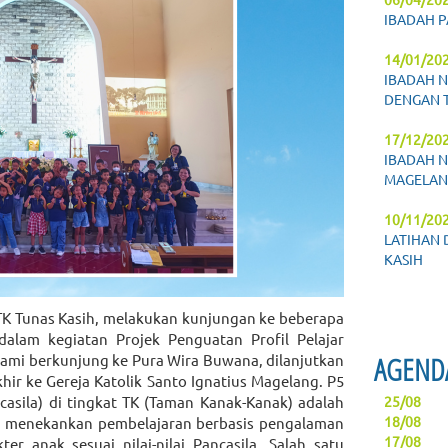
IBADAH P
14/01/20
IBADAH N
DENGAN 
17/12/20
IBADAH N
MAGELAN
10/11/20
LATIHAN 
KASIH
a TK Tunas Kasih, melakukan kunjungan ke beberapa
alam kegiatan Projek Penguatan Profil Pelajar
AGEND
kami berkunjung ke Pura Wira Buwana, dilanjutkan
hir ke Gereja Katolik Santo Ignatius Magelang. P5
ncasila) di tingkat TK (Taman Kanak-Kanak) adalah
25/08
18/08
g menekankan pembelajaran berbasis pengalaman
17/08
 anak sesuai nilai-nilai Pancasila. Salah satu