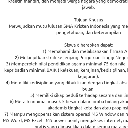
kreatif, mandiri, dan menjadi warga negara yang demokrat
jawab.
Tujuan Khusus
Mewujudkan mutu lulusan SMA Kristen Indonesia yang meli
pengetahuan, dan keterampilan
Siswa diharapkan dapat:
1) Memahami dan melaksanakan firman Al
2) Melanjutkan studi ke jenjang Perguruan Tinggi Neg
3) Memperoleh nilai pendidikan agama minimal 75 dan nilai a
kepribadian minimal BAIK ( kelakuan, kerajinan/kedisiplinan,
kejujuran).
4) Memiliki kedisiplinan yang dibuktikan dengan tingkat abs
bulan.
5) Memiliki sikap peduli terhadap sesama dan l
6) Meraih minimal masuk 5 besar dalam lomba bidang ak
akademis tingkat kota dan atau propinsi
7) Mampu mengoperasikan sistem operasi MS Window dan
MS Word, MS Excel , MS power point, mengakses internet,
grafis yang dimasukkan dalam semua mata pel