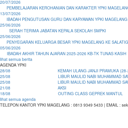
20/07/2026
PEMBELAJARAN KEROHANIAN DAN KARAKTER YPKI MAGELANG
pki
13/07/2026
IBADAH PENGUTUSAN GURU DAN KARYAWAN YPKI MAGELANG
pki
25/06/2026
SERAH TERIMA JABATAN KEPALA SEKOLAH SMPKI
mpki
25/06/2026
PENYEGARAN KELUARGA BESAR YPKI MAGELANG KE SALATI
pki
05/06/2026
IBADAH AKHIR TAHUN AJARAN 2025-2026 KB-TK TUNAS KASIH
btk
lihat semua berita
AGENDA YPKI
28/08
KEMAH ULANG JANJI PRAMUKA (28-
sdki
25/08
LIBUR MAULID NABI MUHAMMAD S
kbtk
25/08
LIBUR MAULID NABI MUHAMMAD S
sdki
21/08
AKSI
sdki
18/08
OUTING CLASS GEPREK MANTUL
kbtk
lihat semua agenda
TELEPON KANTOR YPKI MAGELANG : 0813 9349 5433 | EMAIL : sekret