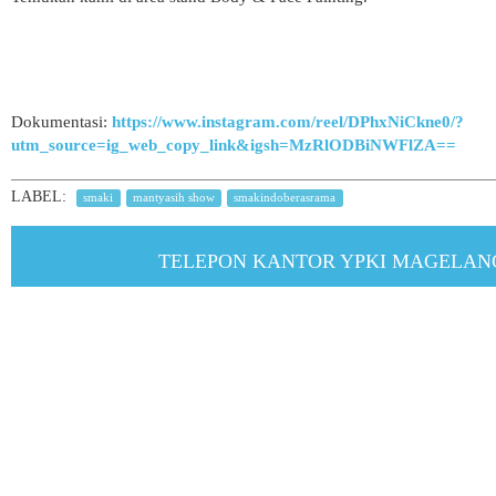
Dokumentasi:
https://www.instagram.com/reel/DPhxNiCkne0/?
utm_source=ig_web_copy_link&igsh=MzRlODBiNWFlZA==
LABEL:
smaki
mantyasih show
smakindoberasrama
TELEPON KANTOR YPKI MAGELANG : 081