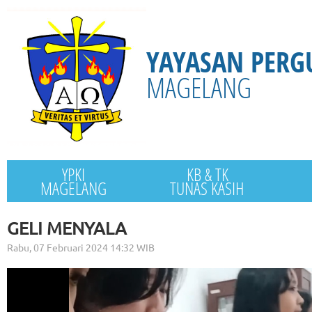
YAYASAN PERG
MAGELANG
YPKI
KB & TK
MAGELANG
TUNAS KASIH
GELI MENYALA
Rabu, 07 Februari 2024 14:32 WIB