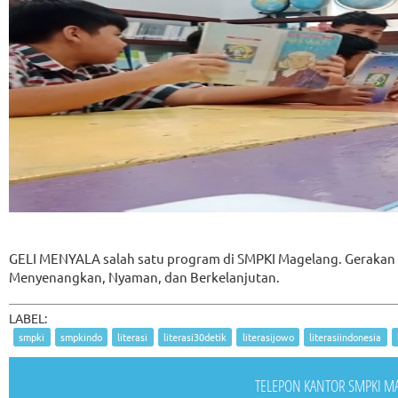
GELI MENYALA salah satu program di SMPKI Magelang. Gerakan L
Menyenangkan, Nyaman, dan Berkelanjutan.
LABEL:
smpki
smpkindo
literasi
literasi30detik
literasijowo
literasiindonesia
TELEPON KANTOR SMPKI MAG