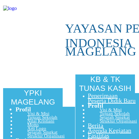
YAYASAN P
INDONESIA
MAGELANG
KB & TK
TUNAS KASIH
YPKI
Penerimaan
Peserta Didik Baru
MAGELANG
Profil
Profil
Visi & Misi
Visi & Misi
Tujuan Sekolah
Tujuan Sekolah
Sejarah Singkat
Nilai Kristiani
Struktur Organisasi
Berita
Motto
Arti Logo
Agenda Kegiatan
Sejarah Singkat
Fasilitas
Struktur Organisasi