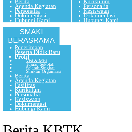
Berita
Kurikulum
Agenda Kegiatan
Personalia
Personalia
Kesiswaan
Dokumentasi
Dokumentasi
Hubungi Kami
Hubungi Kami
SMAKI
BERASRAMA
Penerimaan
Peserta Didik Baru
Profil
Visi & Misi
Tujuan Sekolah
Sejarah Singkat
Struktur Organisasi
Berita
Agenda Kegiatan
Fasilitas
Kurikulum
Personalia
Kesiswaan
Dokumentasi
Hubungi Kami
Berita KBTK